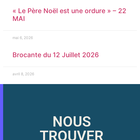
« Le Père Noël est une ordure » – 22
MAI
mai 6, 2026
Brocante du 12 Juillet 2026
avril 8, 2026
NOUS
TROUVER