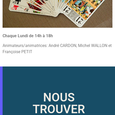
Chaque Lundi de 14h à 18h
Animateurs/animatrices: André CARDON, Michel WALLON et
Françoise PETIT
NOUS
TROUVER