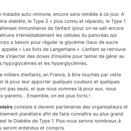
.
e maladie auto-immune, encore sans remède à ce jour. A
tre diabète, le Type 2 » plus connu et répandu, le Type 1
éfenses immunitaires de l’enfant (pour on ne sait encore
détruire irrémédiablement les cellules du pancréas qui
 corps a besoin pour réguler la glycémie (taux de sucre
n appelle « Les Ilots de Langerhans ». L’enfant se retrouve
, de s’injecter des doses d’insuline pour tenter de gérer au
les hypoglycémies et les hyperglycémies.
e milliers d’enfants, en France, à être touchés par cette
st là pour leur apporter quelques couleurs et quelques
e sont pas seuls, et que nous sommes là pour eux, nous
ds-parents… Ensemble, on est plus forts !
oisirs
consiste à devenir partenaires des organisateurs et
énement planétaire afin de faire connaître au plus grand
est le Diabète de Type 1. Plus nous serons nombreux à
es seront entendus et compris.