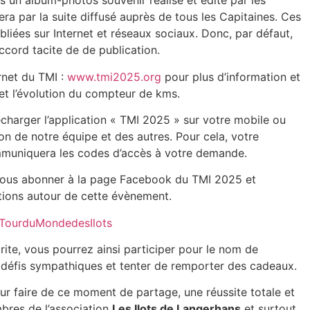
s un album-photos souvenir réalisé et édité par les
ra par la suite diffusé auprès de tous les Capitaines. Ces
liées sur Internet et réseaux sociaux. Donc, par défaut,
ccord tacite de de publication.
rnet du TMI :
www.tmi2025.org
pour plus d’information et
 et l’évolution du compteur de kms.
harger l’application « TMI 2025 » sur votre mobile ou
ion de notre équipe et des autres. Pour cela, votre
mmuniquera les codes d’accès à votre demande.
vous abonner à la page Facebook du TMI 2025 et
ations autour de cette évènement.
TourduMondedesIlots
rite, vous pourrez ainsi participer pour le nom de
ts défis sympathiques et tenter de remporter des cadeaux.
 faire de ce moment de partage, une réussite totale et
mbres de l’association
Les Ilots de Langerhans
et surtout,