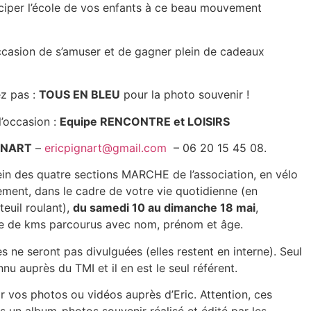
ciper l’école de vos enfants à ce beau mouvement
ccasion de s’amuser et de gagner plein de cadeaux
ez pas :
TOUS EN BLEU
pour la photo souvenir !
l’occasion :
Equipe RENCONTRE et LOISIRS
IGNART
–
ericpignart@gmail.com
– 06 20 15 45 08.
ein des quatre sections MARCHE de l’association, en vélo
ement, dans le cadre de votre vie quotidienne (en
euil roulant),
du samedi 10 au dimanche 18 mai
,
e de kms parcourus avec nom, prénom et âge.
 ne seront pas divulguées (elles restent en interne). Seul
nu auprès du TMI et il en est le seul référent.
ir vos photos ou vidéos auprès d’Eric. Attention, ces