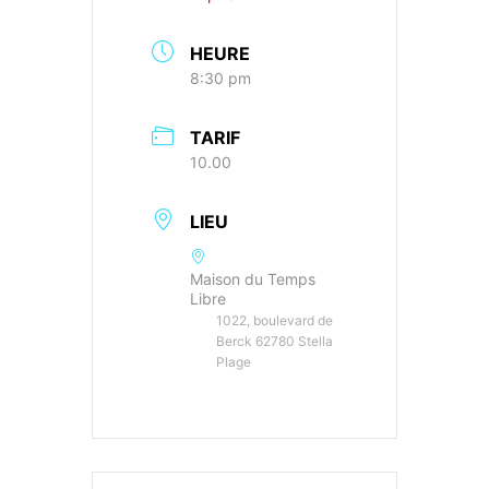
HEURE
8:30 pm
TARIF
10.00
LIEU
Maison du Temps
Libre
1022, boulevard de
Berck 62780 Stella
Plage