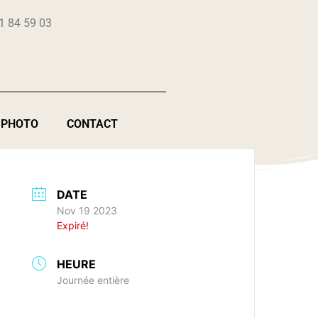
1 84 59 03
 PHOTO
CONTACT
DATE
Nov 19 2023
Expiré!
HEURE
Journée entière