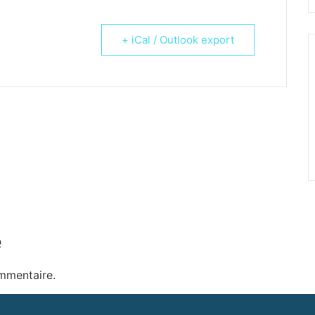
+ iCal / Outlook export
e
mmentaire.