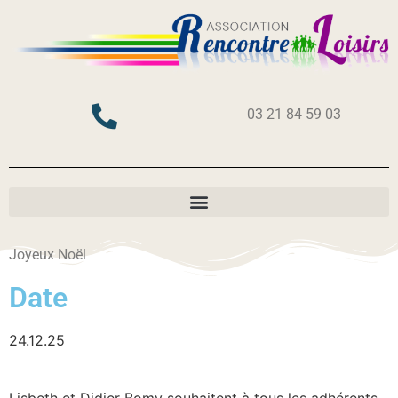
03 21 84 59 03
Joyeux Noël
Date
24.12.25
Lisbeth et Didier Bomy souhaitent à tous les adhérents